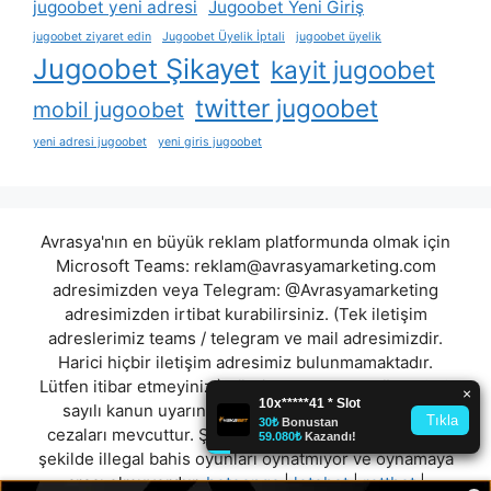
jugoobet yeni adresi
Jugoobet Yeni Giriş
jugoobet ziyaret edin
Jugoobet Üyelik İptali
jugoobet üyelik
Jugoobet Şikayet
kayit jugoobet
twitter jugoobet
mobil jugoobet
yeni adresi jugoobet
yeni giris jugoobet
Avrasya'nın en büyük reklam platformunda olmak için
Microsoft Teams:
reklam@avrasyamarketing.com
adresimizden veya Telegram: @Avrasyamarketing
adresimizden irtibat kurabilirsiniz. (Tek iletişim
adreslerimiz teams / telegram ve mail adresimizdir.
Harici hiçbir iletişim adresimiz bulunmamaktadır.
Lütfen itibar etmeyiniz.) Türkiye yasalarına göre 7258
sayılı kanun uyarınca yasa dışı bahis oynamanın
cezaları mevcuttur. Şu an bulunduğunuz site hiç bir
şekilde illegal bahis oyunları oynatmıyor ve oynamaya
aracı olmuyordur.
betoonga
|
lotobet
|
rottbet
|