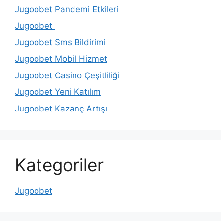
Jugoobet Pandemi Etkileri
Jugoobet
Jugoobet Sms Bildirimi
Jugoobet Mobil Hizmet
Jugoobet Casino Çeşitliliği
Jugoobet Yeni Katılım
Jugoobet Kazanç Artışı
Kategoriler
Jugoobet