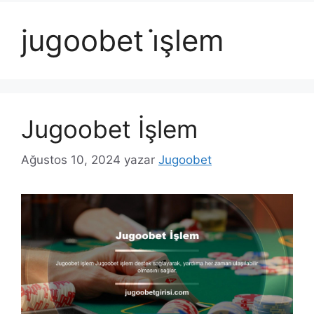
jugoobet i̇şlem
Jugoobet İşlem
Ağustos 10, 2024
yazar
Jugoobet