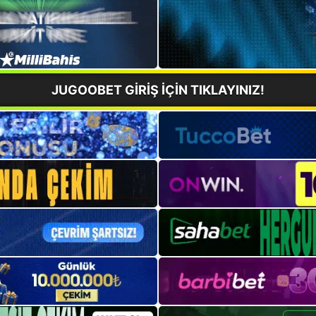
JUGOOBET GİRİŞ İÇİN TIKLAYINIZ!