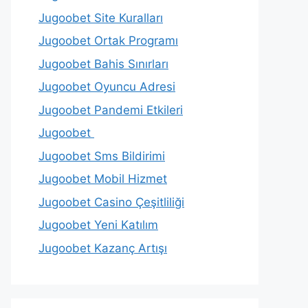
Jugoobet Site Kuralları
Jugoobet Ortak Programı
Jugoobet Bahis Sınırları
Jugoobet Oyuncu Adresi
Jugoobet Pandemi Etkileri
Jugoobet
Jugoobet Sms Bildirimi
Jugoobet Mobil Hizmet
Jugoobet Casino Çeşitliliği
Jugoobet Yeni Katılım
Jugoobet Kazanç Artışı