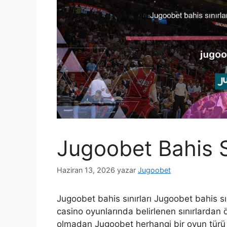
Jugoobet Bahis Sı
Haziran 13, 2026
yazar
Jugoobet
Jugoobet bahis sınırları Jugoobet bahis sını
casino oyunlarında belirlenen sınırlardan 
olmadan Jugoobet herhangi bir oyun türü oyn