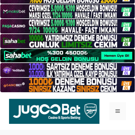
İçeriğe
atla
Menü