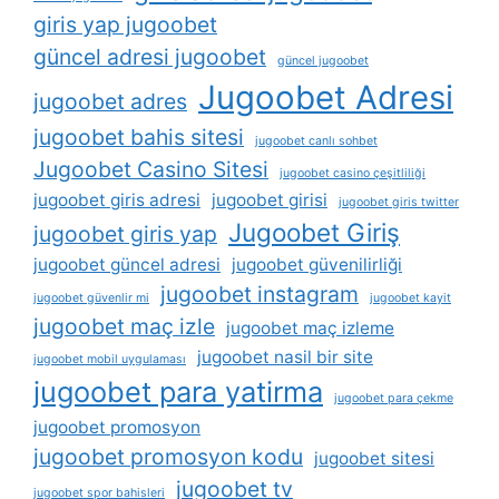
giris yap jugoobet
güncel adresi jugoobet
güncel jugoobet
Jugoobet Adresi
jugoobet adres
jugoobet bahis sitesi
jugoobet canlı sohbet
Jugoobet Casino Sitesi
jugoobet casino çeşitliliği
jugoobet giris adresi
jugoobet girisi
jugoobet giris twitter
Jugoobet Giriş
jugoobet giris yap
jugoobet güncel adresi
jugoobet güvenilirliği
jugoobet instagram
jugoobet güvenlir mi
jugoobet kayit
jugoobet maç izle
jugoobet maç izleme
jugoobet nasil bir site
jugoobet mobil uygulaması
jugoobet para yatirma
jugoobet para çekme
jugoobet promosyon
jugoobet promosyon kodu
jugoobet sitesi
jugoobet tv
jugoobet spor bahisleri