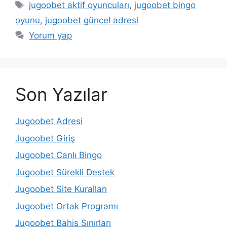
Etiketler
jugoobet aktif oyuncuları
,
jugoobet bingo
oyunu
,
jugoobet güncel adresi
Yorum yap
Son Yazılar
Jugoobet Adresi
Jugoobet Giriş
Jugoobet Canlı Bingo
Jugoobet Sürekli Destek
Jugoobet Site Kuralları
Jugoobet Ortak Programı
Jugoobet Bahis Sınırları