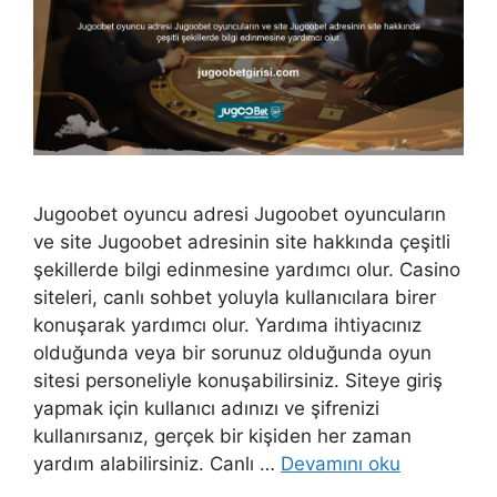
Jugoobet oyuncu adresi Jugoobet oyuncuların
ve site Jugoobet adresinin site hakkında çeşitli
şekillerde bilgi edinmesine yardımcı olur. Casino
siteleri, canlı sohbet yoluyla kullanıcılara birer
konuşarak yardımcı olur. Yardıma ihtiyacınız
olduğunda veya bir sorunuz olduğunda oyun
sitesi personeliyle konuşabilirsiniz. Siteye giriş
yapmak için kullanıcı adınızı ve şifrenizi
kullanırsanız, gerçek bir kişiden her zaman
yardım alabilirsiniz. Canlı …
Devamını oku