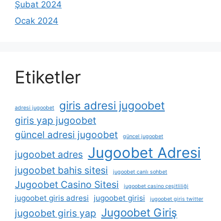
Şubat 2024
Ocak 2024
Etiketler
giris adresi jugoobet
adresi jugoobet
giris yap jugoobet
güncel adresi jugoobet
güncel jugoobet
Jugoobet Adresi
jugoobet adres
jugoobet bahis sitesi
jugoobet canlı sohbet
Jugoobet Casino Sitesi
jugoobet casino çeşitliliği
jugoobet giris adresi
jugoobet girisi
jugoobet giris twitter
Jugoobet Giriş
jugoobet giris yap