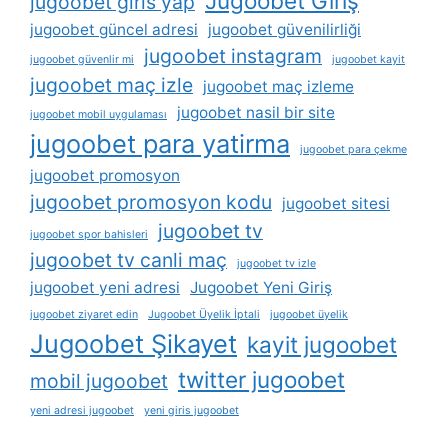
Jugoobet Giriş
jugoobet giris yap
jugoobet güncel adresi
jugoobet güvenilirliği
jugoobet instagram
jugoobet güvenlir mi
jugoobet kayit
jugoobet maç izle
jugoobet maç izleme
jugoobet nasil bir site
jugoobet mobil uygulaması
jugoobet para yatirma
jugoobet para çekme
jugoobet promosyon
jugoobet promosyon kodu
jugoobet sitesi
jugoobet tv
jugoobet spor bahisleri
jugoobet tv canli maç
jugoobet tv izle
jugoobet yeni adresi
Jugoobet Yeni Giriş
jugoobet ziyaret edin
Jugoobet Üyelik İptali
jugoobet üyelik
Jugoobet Şikayet
kayit jugoobet
twitter jugoobet
mobil jugoobet
yeni adresi jugoobet
yeni giris jugoobet