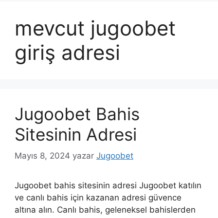
mevcut jugoobet
giriş adresi
Jugoobet Bahis
Sitesinin Adresi
Mayıs 8, 2024
yazar
Jugoobet
Jugoobet bahis sitesinin adresi Jugoobet katılın
ve canlı bahis için kazanan adresi güvence
altına alın. Canlı bahis, geleneksel bahislerden