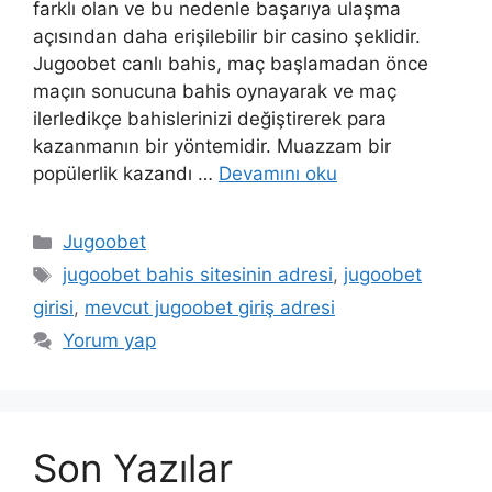
farklı olan ve bu nedenle başarıya ulaşma
açısından daha erişilebilir bir casino şeklidir.
Jugoobet canlı bahis, maç başlamadan önce
maçın sonucuna bahis oynayarak ve maç
ilerledikçe bahislerinizi değiştirerek para
kazanmanın bir yöntemidir. Muazzam bir
popülerlik kazandı …
Devamını oku
Kategoriler
Jugoobet
Etiketler
jugoobet bahis sitesinin adresi
,
jugoobet
girisi
,
mevcut jugoobet giriş adresi
Yorum yap
Son Yazılar