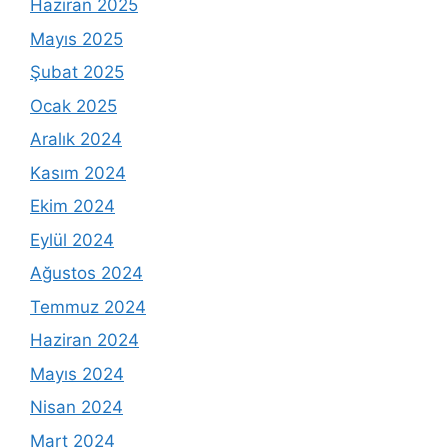
Haziran 2025
Mayıs 2025
Şubat 2025
Ocak 2025
Aralık 2024
Kasım 2024
Ekim 2024
Eylül 2024
Ağustos 2024
Temmuz 2024
Haziran 2024
Mayıs 2024
Nisan 2024
Mart 2024