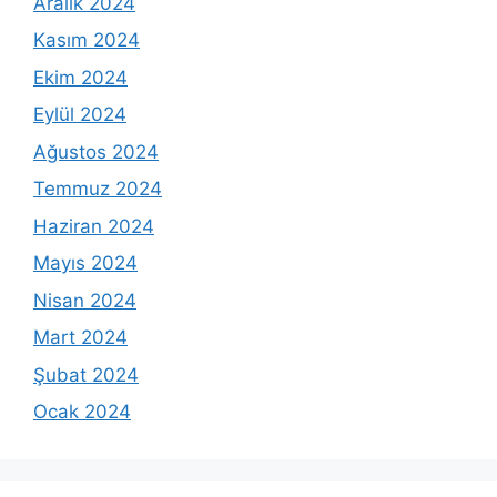
Aralık 2024
Kasım 2024
Ekim 2024
Eylül 2024
Ağustos 2024
Temmuz 2024
Haziran 2024
Mayıs 2024
Nisan 2024
Mart 2024
Şubat 2024
Ocak 2024