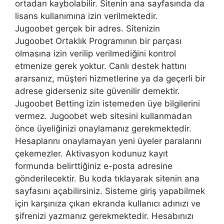
ortadan kaybolabilir. Sitenin ana sayfasında da
lisans kullanımına izin verilmektedir.
Jugoobet gerçek bir adres. Sitenizin
Jugoobet Ortaklık Programının bir parçası
olmasına izin verilip verilmediğini kontrol
etmenize gerek yoktur. Canlı destek hattını
ararsanız, müşteri hizmetlerine ya da geçerli bir
adrese giderseniz site güvenilir demektir.
Jugoobet Betting izin istemeden üye bilgilerini
vermez. Jugoobet web sitesini kullanmadan
önce üyeliğinizi onaylamanız gerekmektedir.
Hesaplarını onaylamayan yeni üyeler paralarını
çekemezler. Aktivasyon kodunuz kayıt
formunda belirttiğiniz e-posta adresine
gönderilecektir. Bu koda tıklayarak sitenin ana
sayfasını açabilirsiniz. Sisteme giriş yapabilmek
için karşınıza çıkan ekranda kullanıcı adınızı ve
şifrenizi yazmanız gerekmektedir. Hesabınızı