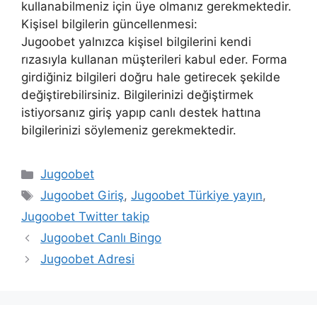
kullanabilmeniz için üye olmanız gerekmektedir.
Kişisel bilgilerin güncellenmesi:
Jugoobet yalnızca kişisel bilgilerini kendi
rızasıyla kullanan müşterileri kabul eder. Forma
girdiğiniz bilgileri doğru hale getirecek şekilde
değiştirebilirsiniz. Bilgilerinizi değiştirmek
istiyorsanız giriş yapıp canlı destek hattına
bilgilerinizi söylemeniz gerekmektedir.
Kategoriler
Jugoobet
Etiketler
Jugoobet Giriş
,
Jugoobet Türkiye yayın
,
Jugoobet Twitter takip
Jugoobet Canlı Bingo
Jugoobet Adresi