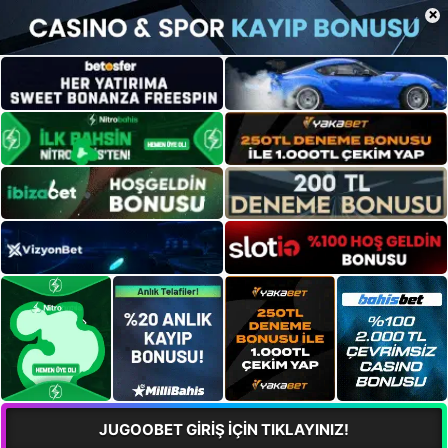
×
JUGOOBET GİRİŞ İÇİN TIKLAYINIZ!