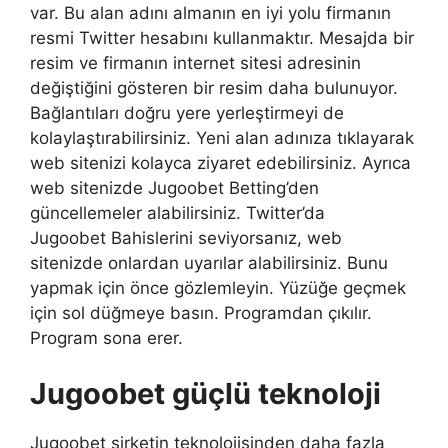
var. Bu alan adını almanın en iyi yolu firmanın
resmi Twitter hesabını kullanmaktır. Mesajda bir
resim ve firmanın internet sitesi adresinin
değiştiğini gösteren bir resim daha bulunuyor.
Bağlantıları doğru yere yerleştirmeyi de
kolaylaştırabilirsiniz. Yeni alan adınıza tıklayarak
web sitenizi kolayca ziyaret edebilirsiniz. Ayrıca
web sitenizde Jugoobet Betting’den
güncellemeler alabilirsiniz. Twitter’da
Jugoobet Bahislerini seviyorsanız, web
sitenizde onlardan uyarılar alabilirsiniz. Bunu
yapmak için önce gözlemleyin. Yüzüğe geçmek
için sol düğmeye basın. Programdan çıkılır.
Program sona erer.
Jugoobet güçlü teknoloji
Jugoobet şirketin teknolojisinden daha fazla