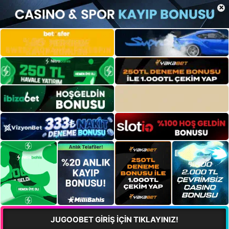
×
JUGOOBET GİRİŞ İÇİN TIKLAYINIZ!