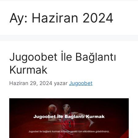
Ay:
Haziran 2024
Jugoobet İle Bağlantı
Kurmak
Haziran 29, 2024
yazar
Jugoobet