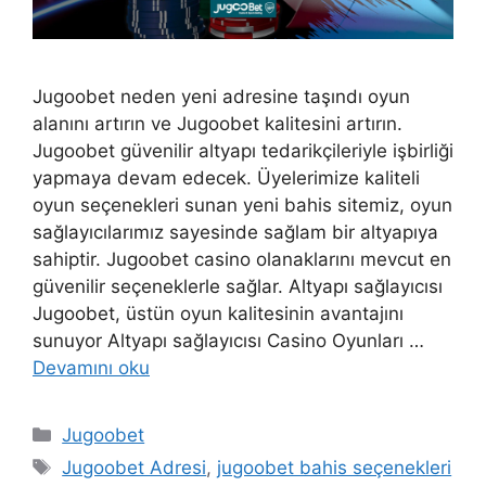
Jugoobet neden yeni adresine taşındı oyun
alanını artırın ve Jugoobet kalitesini artırın.
Jugoobet güvenilir altyapı tedarikçileriyle işbirliği
yapmaya devam edecek. Üyelerimize kaliteli
oyun seçenekleri sunan yeni bahis sitemiz, oyun
sağlayıcılarımız sayesinde sağlam bir altyapıya
sahiptir. Jugoobet casino olanaklarını mevcut en
güvenilir seçeneklerle sağlar. Altyapı sağlayıcısı
Jugoobet, üstün oyun kalitesinin avantajını
sunuyor Altyapı sağlayıcısı Casino Oyunları …
Devamını oku
Kategoriler
Jugoobet
Etiketler
Jugoobet Adresi
,
jugoobet bahis seçenekleri