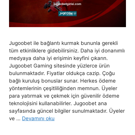
Jugoobet ile bağlantı kurmak bununla gerekli
tüm etkinliklere gidebilirsiniz. Daha iyi donanımlı
medyaya daha iyi erişimin keyfini çıkarın.
Jugoobet Gaming sitesinde yüzlerce ürün
bulunmaktadır. Fiyatlar oldukça cazip. Çoğu
bağlı kuruluş bonuslar sunar. Herkes ödeme
yöntemlerinin çeşitliliğinden memnun. Üyeler
para yatırmak ve çekmek için güvenilir ödeme
teknolojisini kullanabilirler. Jugoobet ana
sayfasında güncel bilgiler sunulmaktadır. Üyeler
ve …
Devamını oku