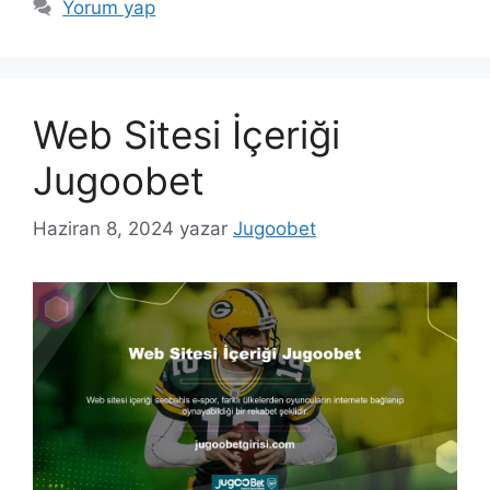
Yorum yap
Web Sitesi İçeriği
Jugoobet
Haziran 8, 2024
yazar
Jugoobet