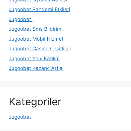
Jugoobet Pandemi Etkileri
Jugoobet
Jugoobet Sms Bildirimi
Jugoobet Mobil Hizmet
Jugoobet Casino Çeşitliliği
Jugoobet Yeni Katılım
Jugoobet Kazanç Artışı
Kategoriler
Jugoobet