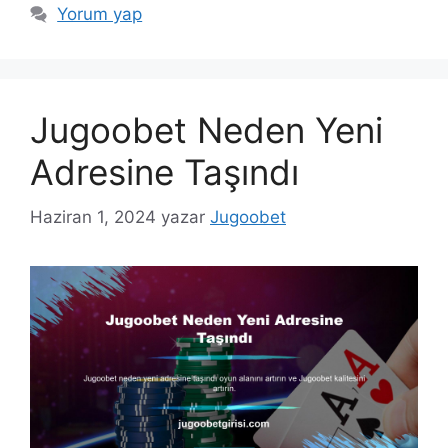
Yorum yap
Jugoobet Neden Yeni
Adresine Taşındı
Haziran 1, 2024
yazar
Jugoobet