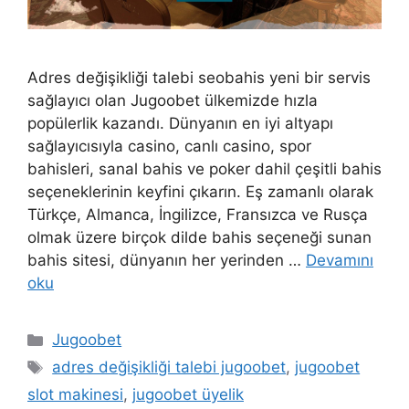
Adres değişikliği talebi seobahis yeni bir servis
sağlayıcı olan Jugoobet ülkemizde hızla
popülerlik kazandı. Dünyanın en iyi altyapı
sağlayıcısıyla casino, canlı casino, spor
bahisleri, sanal bahis ve poker dahil çeşitli bahis
seçeneklerinin keyfini çıkarın. Eş zamanlı olarak
Türkçe, Almanca, İngilizce, Fransızca ve Rusça
olmak üzere birçok dilde bahis seçeneği sunan
bahis sitesi, dünyanın her yerinden …
Devamını
oku
Kategoriler
Jugoobet
Etiketler
adres değişikliği talebi jugoobet
,
jugoobet
slot makinesi
,
jugoobet üyelik