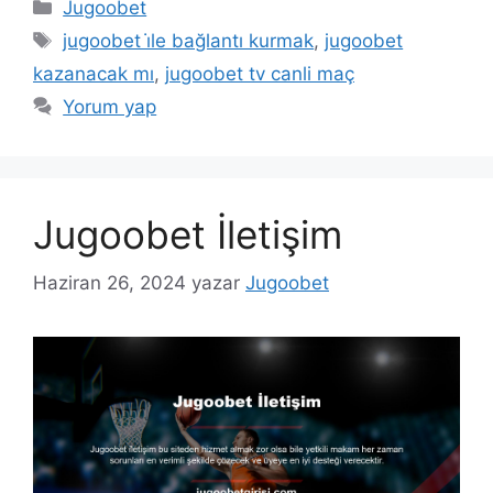
Kategoriler
Jugoobet
Etiketler
jugoobet i̇le bağlantı kurmak
,
jugoobet
kazanacak mı
,
jugoobet tv canli maç
Yorum yap
Jugoobet İletişim
Haziran 26, 2024
yazar
Jugoobet