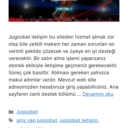
Jugoobet i̇letişim bu siteden hizmet almak zor
olsa bile yetkili makam her zaman sorunları en
verimli şekilde çözecek ve üyeye en iyi desteği
verecektir. Bir satın alma işlemi yaparsanız
destek ekibiyle iletişime geçmeniz gerekecektir.
Süreç çok basittir. Atılması gereken yalnızca
makul adımlar vardır. Mevcut web site
adresinizden hesabınıza giriş yapabilirsiniz. Ana
sayfanın canlı destek bölümü …
Devamını oku
Kategoriler
Jugoobet
Etiketler
giris yap jugoobet
,
jugoobet i̇letişim
,