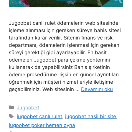
Jugoobet canlı rulet ödemelerin web sitesinde
işleme alınması için gereken süreye bahis sitesi
tarafından karar verilir. Sitenin finans ve risk
departmanı, ödemelerin işlenmesi için gereken
süreyi gerektiği gibi ayarlayabilir. En basit
ödemeleri Jugoobet para çekme yöntemini
kullanarak da yapabilirsiniz Bahis şirketinin
ödeme prosedürüne ilişkin en güncel ayrıntıları
öğrenmek için müşteri hizmetleriyle iletişime
geçebilirsiniz. Web sitesinin …
Devamını oku
Kategoriler
Jugoobet
Etiketler
jugoobet canlı rulet
,
jugoobet nasil bir site
,
jugoobet poker hemen oyna