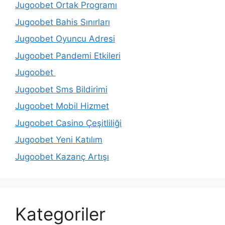
Jugoobet Ortak Programı
Jugoobet Bahis Sınırları
Jugoobet Oyuncu Adresi
Jugoobet Pandemi Etkileri
Jugoobet
Jugoobet Sms Bildirimi
Jugoobet Mobil Hizmet
Jugoobet Casino Çeşitliliği
Jugoobet Yeni Katılım
Jugoobet Kazanç Artışı
Kategoriler