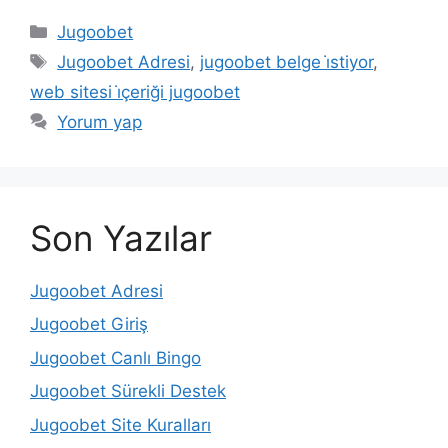
Kategoriler
Jugoobet
Etiketler
Jugoobet Adresi
,
jugoobet belge i̇stiyor
,
web sitesi i̇çeriği jugoobet
Yorum yap
Son Yazılar
Jugoobet Adresi
Jugoobet Giriş
Jugoobet Canlı Bingo
Jugoobet Sürekli Destek
Jugoobet Site Kuralları