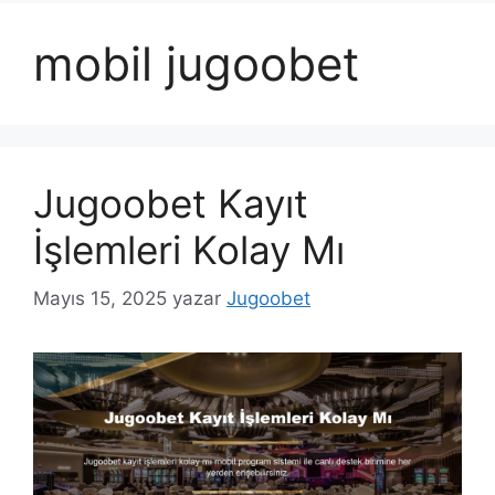
mobil jugoobet
Jugoobet Kayıt
İşlemleri Kolay Mı
Mayıs 15, 2025
yazar
Jugoobet