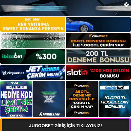
×
JUGOOBET GİRİŞ İÇİN TIKLAYINIZ!