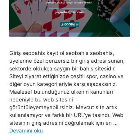
Giriş seobahis kayıt ol seobahis seobahis,
üyelerine özel benzersiz bir giriş adresi sunan,
sektörde oldukça saygın bir bahis sitesidir.
Siteyi ziyaret ettiğinizde çeşitli spor, casino ve
diğer oyun kategorileriyle karşılaşacaksınız.
Maalesef bulunduğunuz ülkenin kanunları
nedeniyle bu web sitesini
görüntüleyemeyebilirsiniz. Mevcut site artık
kullanılamıyor ve farklı bir URL’ye taşındı. Web
sitesinin giriş adresini doğrulamak için en …
Devamını oku