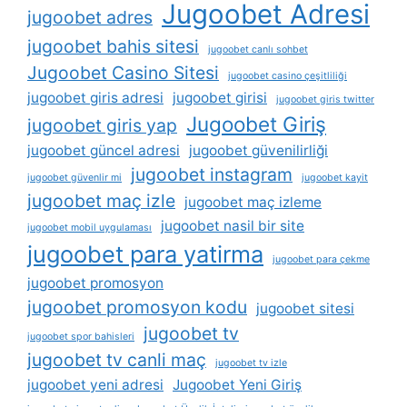
Jugoobet Adresi
jugoobet adres
jugoobet bahis sitesi
jugoobet canlı sohbet
Jugoobet Casino Sitesi
jugoobet casino çeşitliliği
jugoobet giris adresi
jugoobet girisi
jugoobet giris twitter
Jugoobet Giriş
jugoobet giris yap
jugoobet güncel adresi
jugoobet güvenilirliği
jugoobet instagram
jugoobet güvenlir mi
jugoobet kayit
jugoobet maç izle
jugoobet maç izleme
jugoobet nasil bir site
jugoobet mobil uygulaması
jugoobet para yatirma
jugoobet para çekme
jugoobet promosyon
jugoobet promosyon kodu
jugoobet sitesi
jugoobet tv
jugoobet spor bahisleri
jugoobet tv canli maç
jugoobet tv izle
jugoobet yeni adresi
Jugoobet Yeni Giriş