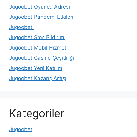
Jugoobet Oyuncu Adresi
Jugoobet Pandemi Etkileri
Jugoobet
Jugoobet Sms Bildirimi
Jugoobet Mobil Hizmet
Jugoobet Casino Çeşitliliği
Jugoobet Yeni Katılım
Jugoobet Kazanç Artışı
Kategoriler
Jugoobet