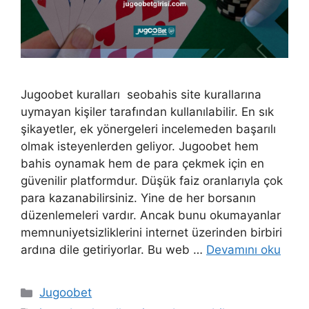
Jugoobet kuralları seobahis site kurallarına
uymayan kişiler tarafından kullanılabilir. En sık
şikayetler, ek yönergeleri incelemeden başarılı
olmak isteyenlerden geliyor. Jugoobet hem
bahis oynamak hem de para çekmek için en
güvenilir platformdur. Düşük faiz oranlarıyla çok
para kazanabilirsiniz. Yine de her borsanın
düzenlemeleri vardır. Ancak bunu okumayanlar
memnuniyetsizliklerini internet üzerinden birbiri
ardına dile getiriyorlar. Bu web …
Devamını oku
Kategoriler
Jugoobet