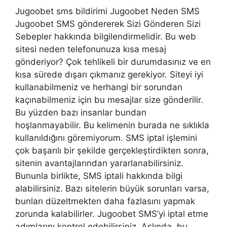
Jugoobet sms bildirimi Jugoobet Neden SMS
Jugoobet SMS göndererek Sizi Gönderen Sizi
Sebepler hakkında bilgilendirmelidir. Bu web
sitesi neden telefonunuza kısa mesaj
gönderiyor? Çok tehlikeli bir durumdasınız ve en
kısa sürede dışarı çıkmanız gerekiyor. Siteyi iyi
kullanabilmeniz ve herhangi bir sorundan
kaçınabilmeniz için bu mesajlar size gönderilir.
Bu yüzden bazı insanlar bundan
hoşlanmayabilir. Bu kelimenin burada ne sıklıkla
kullanıldığını göremiyorum. SMS iptal işlemini
çok başarılı bir şekilde gerçekleştirdikten sonra,
sitenin avantajlarından yararlanabilirsiniz.
Bununla birlikte, SMS iptali hakkında bilgi
alabilirsiniz. Bazı sitelerin büyük sorunları varsa,
bunları düzeltmekten daha fazlasını yapmak
zorunda kalabilirler. Jugoobet SMS’yi iptal etme
adımlarını kontrol edebilirsiniz. Aslında, bu