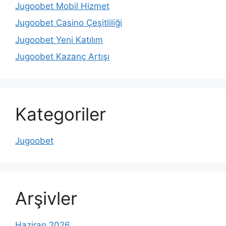
Jugoobet Mobil Hizmet
Jugoobet Casino Çeşitliliği
Jugoobet Yeni Katılım
Jugoobet Kazanç Artışı
Kategoriler
Jugoobet
Arşivler
Haziran 2026