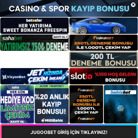
×
JUGOOBET GİRİŞ İÇİN TIKLAYINIZ!