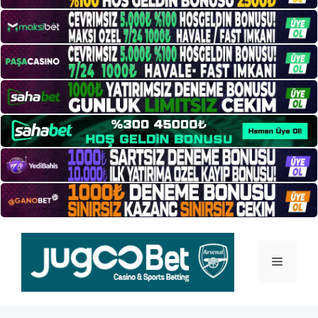
İçeriğe
atla
Menü