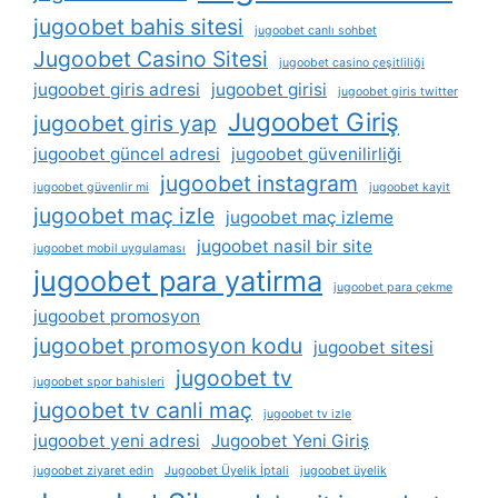
jugoobet bahis sitesi
jugoobet canlı sohbet
Jugoobet Casino Sitesi
jugoobet casino çeşitliliği
jugoobet giris adresi
jugoobet girisi
jugoobet giris twitter
Jugoobet Giriş
jugoobet giris yap
jugoobet güncel adresi
jugoobet güvenilirliği
jugoobet instagram
jugoobet güvenlir mi
jugoobet kayit
jugoobet maç izle
jugoobet maç izleme
jugoobet nasil bir site
jugoobet mobil uygulaması
jugoobet para yatirma
jugoobet para çekme
jugoobet promosyon
jugoobet promosyon kodu
jugoobet sitesi
jugoobet tv
jugoobet spor bahisleri
jugoobet tv canli maç
jugoobet tv izle
jugoobet yeni adresi
Jugoobet Yeni Giriş
jugoobet ziyaret edin
Jugoobet Üyelik İptali
jugoobet üyelik