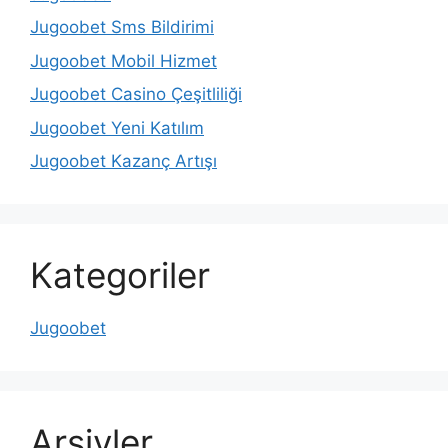
Jugoobet Sms Bildirimi
Jugoobet Mobil Hizmet
Jugoobet Casino Çeşitliliği
Jugoobet Yeni Katılım
Jugoobet Kazanç Artışı
Kategoriler
Jugoobet
Arşivler