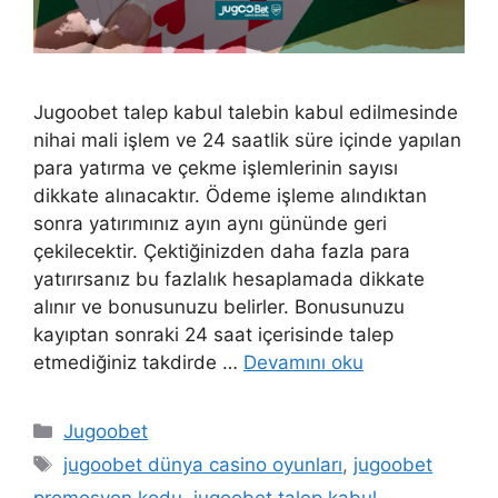
Jugoobet talep kabul talebin kabul edilmesinde
nihai mali işlem ve 24 saatlik süre içinde yapılan
para yatırma ve çekme işlemlerinin sayısı
dikkate alınacaktır. Ödeme işleme alındıktan
sonra yatırımınız ayın aynı gününde geri
çekilecektir. Çektiğinizden daha fazla para
yatırırsanız bu fazlalık hesaplamada dikkate
alınır ve bonusunuzu belirler. Bonusunuzu
kayıptan sonraki 24 saat içerisinde talep
etmediğiniz takdirde …
Devamını oku
Kategoriler
Jugoobet
Etiketler
jugoobet dünya casino oyunları
,
jugoobet
promosyon kodu
,
jugoobet talep kabul