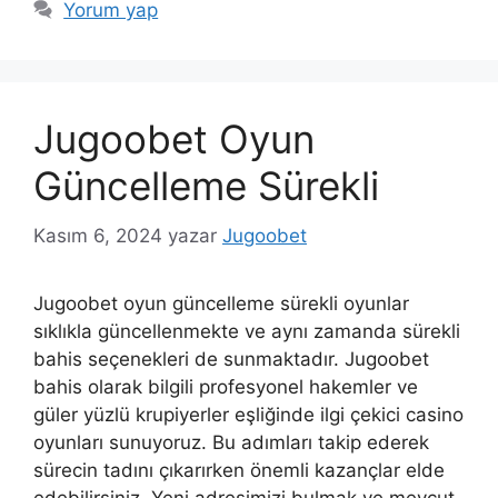
Yorum yap
Jugoobet Oyun
Güncelleme Sürekli
Kasım 6, 2024
yazar
Jugoobet
Jugoobet oyun güncelleme sürekli oyunlar
sıklıkla güncellenmekte ve aynı zamanda sürekli
bahis seçenekleri de sunmaktadır. Jugoobet
bahis olarak bilgili profesyonel hakemler ve
güler yüzlü krupiyerler eşliğinde ilgi çekici casino
oyunları sunuyoruz. Bu adımları takip ederek
sürecin tadını çıkarırken önemli kazançlar elde
edebilirsiniz. Yeni adresimizi bulmak ve mevcut