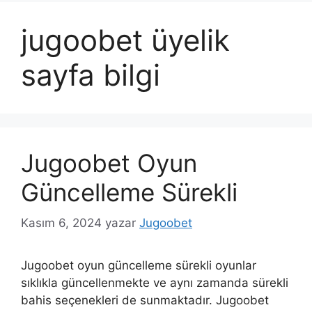
jugoobet üyelik
sayfa bilgi
Jugoobet Oyun
Güncelleme Sürekli
Kasım 6, 2024
yazar
Jugoobet
Jugoobet oyun güncelleme sürekli oyunlar
sıklıkla güncellenmekte ve aynı zamanda sürekli
bahis seçenekleri de sunmaktadır. Jugoobet