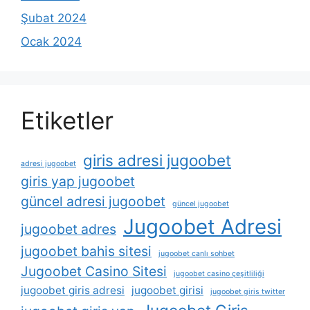
Şubat 2024
Ocak 2024
Etiketler
giris adresi jugoobet
adresi jugoobet
giris yap jugoobet
güncel adresi jugoobet
güncel jugoobet
Jugoobet Adresi
jugoobet adres
jugoobet bahis sitesi
jugoobet canlı sohbet
Jugoobet Casino Sitesi
jugoobet casino çeşitliliği
jugoobet giris adresi
jugoobet girisi
jugoobet giris twitter