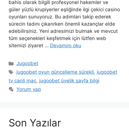
bahis olarak bilgili profesyonel hakemler ve
güler yüzlü krupiyerler eşliğinde ilgi çekici casino
oyunları sunuyoruz. Bu adımları takip ederek
sürecin tadını çıkarırken önemli kazançlar elde
edebilirsiniz. Yeni adresimizi bulmak ve mevcut
tüm seçenekleri keşfetmek için lütfen web
sitemizi ziyaret …
Devamını oku
Kategoriler
Jugoobet
Etiketler
jugoobet oyun güncelleme sürekli
,
jugoobet
tv canli maç
,
jugoobet üyelik sayfa bilgi
Yorum yap
Son Yazılar