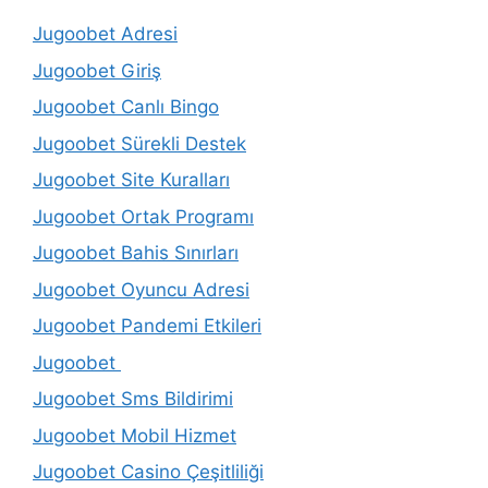
Jugoobet Adresi
Jugoobet Giriş
Jugoobet Canlı Bingo
Jugoobet Sürekli Destek
Jugoobet Site Kuralları
Jugoobet Ortak Programı
Jugoobet Bahis Sınırları
Jugoobet Oyuncu Adresi
Jugoobet Pandemi Etkileri
Jugoobet
Jugoobet Sms Bildirimi
Jugoobet Mobil Hizmet
Jugoobet Casino Çeşitliliği