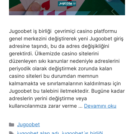
Jugoobet iş birliği çevrimiçi casino platformu
genel merkezini değiştirerek yeni Jugoobet giriş
adresine taşındı, bu da adres değişikliğini
gerektirdi. Ülkemizde casino sitelerini
düzenleyen sıkı kanunlar nedeniyle adreslerini
periyodik olarak değiştirmek zorunda kalan
casino siteleri bu durumdan memnun
kalmamakta ve sınırlamalarının kaldırılması için
Jugoobet bu talebini iletmektedir. Bugüne kadar
adreslerin yerini değiştirme veya
kullanıcılarımıza zarar verme …
Devamını oku
Kategoriler
Jugoobet
Etiketler
jugoobet alan adı
,
jugoobet i̇ş birliği
,