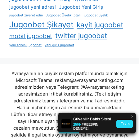
jugoobet yeni adresi
Jugoobet Yeni Giriş
jugoobet ziyaret edin
Jugoobet Üyelik İptali
jugoobet üyelik
Jugoobet Şikayet
kayit jugoobet
twitter jugoobet
mobil jugoobet
yeni adresi jugoobet
yeni giris jugoobet
Avrasya'nın en büyük reklam platformunda olmak için
Microsoft Teams:
reklam@avrasyamarketing.com
adresimizden veya Telegram: @Avrasyamarketing
adresimizden irtibat kurabilirsiniz. (Tek iletişim
adreslerimiz teams / telegram ve mail adresimizdir.
Harici hiçbir iletişim adresimiz bulunmamaktadır.
Lütfen itibar etmeyiniz.) Türkiye yasalarına göre 7258
sayılı kanun uyarınca yasa dışı bahis oynamanın
cezaları mevcuttur. Şu an bulunduğunuz site hiç bir
şekilde illegal bahis oyunları oynatmıyor ve oynamaya