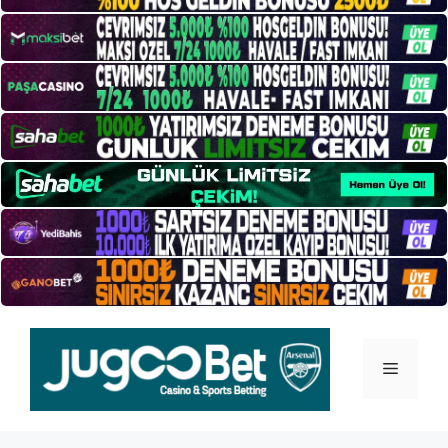
İçeriğe
atla
Menü