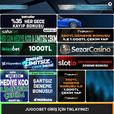
×
JUGOOBET GİRİŞ İÇİN TIKLAYINIZ!