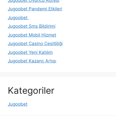
Jugoobet Oyuncu Adresi
Jugoobet Pandemi Etkileri
Jugoobet
Jugoobet Sms Bildirimi
Jugoobet Mobil Hizmet
Jugoobet Casino Çeşitliliği
Jugoobet Yeni Katılım
Jugoobet Kazanç Artışı
Kategoriler
Jugoobet