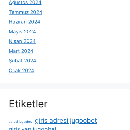
Ağustos 2024
Temmuz 2024
Haziran 2024
Mayıs 2024
Nisan 2024
Mart 2024
Şubat 2024
Ocak 2024
Etiketler
giris adresi jugoobet
adresi jugoobet
giris yap jugoobet