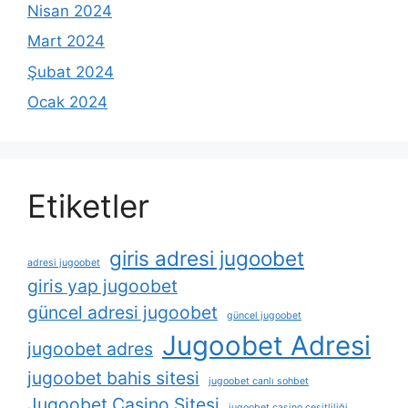
Nisan 2024
Mart 2024
Şubat 2024
Ocak 2024
Etiketler
giris adresi jugoobet
adresi jugoobet
giris yap jugoobet
güncel adresi jugoobet
güncel jugoobet
Jugoobet Adresi
jugoobet adres
jugoobet bahis sitesi
jugoobet canlı sohbet
Jugoobet Casino Sitesi
jugoobet casino çeşitliliği