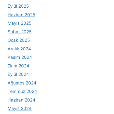
Eylül 2025
Haziran 2025
Mayıs 2025
Şubat 2025
Ocak 2025
Aralık 2024
Kasım 2024
Ekim 2024
Eylül 2024
Ağustos 2024
Temmuz 2024
Haziran 2024
Mayıs 2024