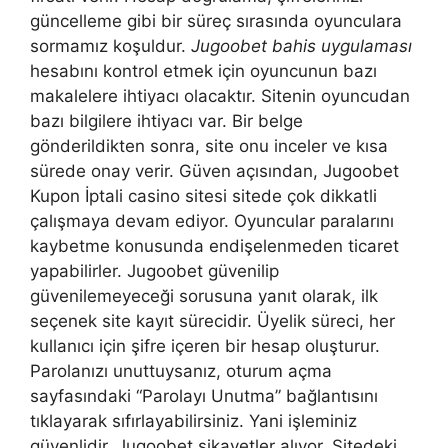
güncelleme gibi bir süreç sırasında oyunculara
sormamız koşuldur.
Jugoobet bahis uygulaması
hesabını kontrol etmek için oyuncunun bazı
makalelere ihtiyacı olacaktır. Sitenin oyuncudan
bazı bilgilere ihtiyacı var. Bir belge
gönderildikten sonra, site onu inceler ve kısa
sürede onay verir. Güven açısından, Jugoobet
Kupon İptali casino sitesi sitede çok dikkatli
çalışmaya devam ediyor. Oyuncular paralarını
kaybetme konusunda endişelenmeden ticaret
yapabilirler. Jugoobet güvenilip
güvenilemeyeceği sorusuna yanıt olarak, ilk
seçenek site kayıt sürecidir. Üyelik süreci, her
kullanıcı için şifre içeren bir hesap oluşturur.
Parolanızı unuttuysanız, oturum açma
sayfasındaki “Parolayı Unutma” bağlantısını
tıklayarak sıfırlayabilirsiniz. Yani işleminiz
güvenlidir. Jugoobet şikayetler alıyor. Sitedeki