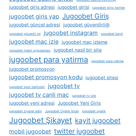
jugoobet giris adresi
jugoobet girisi
jugoobet giris twitter
Jugoobet Giriş
jugoobet giris yap
jugoobet güncel adresi
jugoobet güvenilirliği
jugoobet instagram
jugoobet güvenlir mi
jugoobet kayit
jugoobet maç izle
jugoobet maç izleme
jugoobet nasil bir site
jugoobet mobil uygulaması
jugoobet para yatirma
jugoobet para çekme
jugoobet promosyon
jugoobet promosyon kodu
jugoobet sitesi
jugoobet tv
jugoobet spor bahisleri
jugoobet tv canli maç
jugoobet tv izle
jugoobet yeni adresi
Jugoobet Yeni Giriş
jugoobet ziyaret edin
Jugoobet Üyelik İptali
jugoobet üyelik
Jugoobet Şikayet
kayit jugoobet
twitter jugoobet
mobil jugoobet