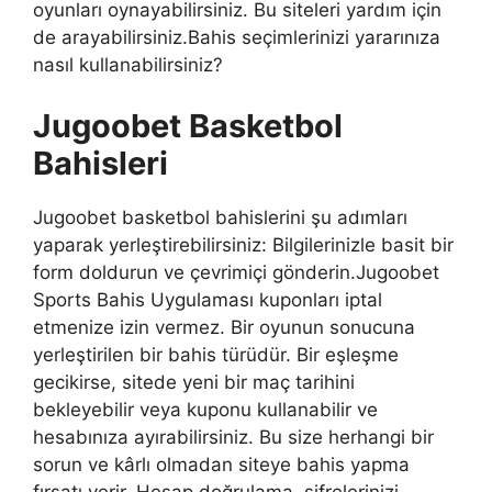
oyunları oynayabilirsiniz. Bu siteleri yardım için
de arayabilirsiniz.Bahis seçimlerinizi yararınıza
nasıl kullanabilirsiniz?
Jugoobet Basketbol
Bahisleri
Jugoobet basketbol bahislerini şu adımları
yaparak yerleştirebilirsiniz: Bilgilerinizle basit bir
form doldurun ve çevrimiçi gönderin.Jugoobet
Sports Bahis Uygulaması kuponları iptal
etmenize izin vermez. Bir oyunun sonucuna
yerleştirilen bir bahis türüdür. Bir eşleşme
gecikirse, sitede yeni bir maç tarihini
bekleyebilir veya kuponu kullanabilir ve
hesabınıza ayırabilirsiniz. Bu size herhangi bir
sorun ve kârlı olmadan siteye bahis yapma
fırsatı verir. Hesap doğrulama, şifrelerinizi