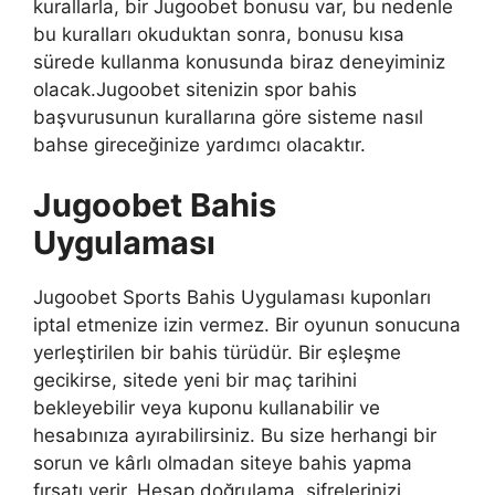
kurallarla, bir Jugoobet bonusu var, bu nedenle
bu kuralları okuduktan sonra, bonusu kısa
sürede kullanma konusunda biraz deneyiminiz
olacak.Jugoobet sitenizin spor bahis
başvurusunun kurallarına göre sisteme nasıl
bahse gireceğinize yardımcı olacaktır.
Jugoobet Bahis
Uygulaması
Jugoobet Sports Bahis Uygulaması kuponları
iptal etmenize izin vermez. Bir oyunun sonucuna
yerleştirilen bir bahis türüdür. Bir eşleşme
gecikirse, sitede yeni bir maç tarihini
bekleyebilir veya kuponu kullanabilir ve
hesabınıza ayırabilirsiniz. Bu size herhangi bir
sorun ve kârlı olmadan siteye bahis yapma
fırsatı verir. Hesap doğrulama, şifrelerinizi