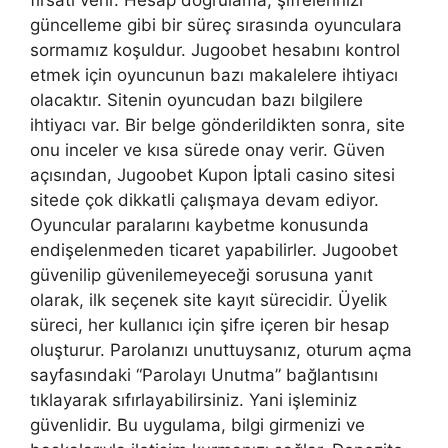
güncelleme gibi bir süreç sırasında oyunculara
sormamız koşuldur. Jugoobet hesabını kontrol
etmek için oyuncunun bazı makalelere ihtiyacı
olacaktır. Sitenin oyuncudan bazı bilgilere
ihtiyacı var. Bir belge gönderildikten sonra, site
onu inceler ve kısa sürede onay verir. Güven
açısından, Jugoobet Kupon İptali casino sitesi
sitede çok dikkatli çalışmaya devam ediyor.
Oyuncular paralarını kaybetme konusunda
endişelenmeden ticaret yapabilirler. Jugoobet
güvenilip güvenilemeyeceği sorusuna yanıt
olarak, ilk seçenek site kayıt sürecidir. Üyelik
süreci, her kullanıcı için şifre içeren bir hesap
oluşturur. Parolanızı unuttuysanız, oturum açma
sayfasındaki “Parolayı Unutma” bağlantısını
tıklayarak sıfırlayabilirsiniz. Yani işleminiz
güvenlidir. Bu uygulama, bilgi girmenizi ve