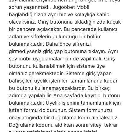
sorun yaşanmadı. Jugoobet Mobil
bağlandığınızda aynı hız ve kolaylığa sahip
olacaksınız. Giriş butonuna tıkladığınızda küçük
bir pencere açılacaktır. Bu pencerede kullanıcı
adları ve şifrelerin bulunduğu bir bölüm
bulunmaktadır. Daha önce şifrenizi
girmediyseniz giriş yap butonuna tıklayın. Aynı
şey mobil uygulamalar için de yapılmalı. Giriş
butonunu kullanabilmek için sisteme üye
olmanız gerekmektedir. Sisteme giriş yapan
bahisçiler, üyelik işlemleri tamamlanana kadar
bu butonu kullanamayacaklardır. Bu birkaç
adımda yapılabilir. Ana sayfada kayıt ol butonu
bulunmaktadır. Üyelik işlemini tamamlamak için
lütfen formu doldurunuz. Sistem formunuzu
onayladığında bir doğrulama kodu alacaksınız.
Doğrulama kodunu aldıktan sonra siteyi tekrar