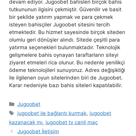
devam ediyor. Jugoobet bahisleri birçok bahis
tutkununun ilgisini çekmiştir. Güvenilir ve basit
bir şekilde yatırım yapmak ve para çekmek
isteyen bahisçiler Jugoobet sitesini tercih
etmektedir. Bu hizmet sayesinde birçok siteden
olumlu geri dönüşler alındı. Sitede çeşitli para
yatırma seçenekleri bulunmaktadır. Teknolojik
gelişmelere bahis oynayan taraftarların siteyi
ziyaret etmeleri rica olunur. Bu nedenle yenilikçi
ödeme teknolojileri sunuyoruz. Adres değişikliği
ile ilgilenen oyun sitelerinden biri de Jugoobet.
Karar nedeniyle bazı bahis siteleri kapatılabilir.
Kategoriler
Jugoobet
Etiketler
jugoobet i̇le bağlantı kurmak
,
jugoobet
kazanacak mı
,
jugoobet tv canli maç
Jugoobet İletişim