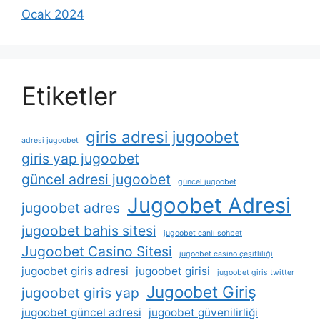
Ocak 2024
Etiketler
giris adresi jugoobet
adresi jugoobet
giris yap jugoobet
güncel adresi jugoobet
güncel jugoobet
Jugoobet Adresi
jugoobet adres
jugoobet bahis sitesi
jugoobet canlı sohbet
Jugoobet Casino Sitesi
jugoobet casino çeşitliliği
jugoobet giris adresi
jugoobet girisi
jugoobet giris twitter
Jugoobet Giriş
jugoobet giris yap
jugoobet güncel adresi
jugoobet güvenilirliği