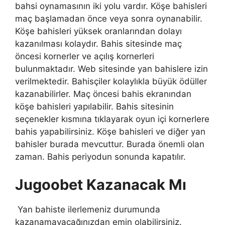
bahsi oynamasının iki yolu vardır. Köşe bahisleri
maç başlamadan önce veya sonra oynanabilir.
Köşe bahisleri yüksek oranlarından dolayı
kazanılması kolaydır. Bahis sitesinde maç
öncesi kornerler ve açılış kornerleri
bulunmaktadır. Web sitesinde yan bahislere izin
verilmektedir. Bahisçiler kolaylıkla büyük ödüller
kazanabilirler. Maç öncesi bahis ekranından
köşe bahisleri yapılabilir. Bahis sitesinin
seçenekler kısmına tıklayarak oyun içi kornerlere
bahis yapabilirsiniz. Köşe bahisleri ve diğer yan
bahisler burada mevcuttur. Burada önemli olan
zaman. Bahis periyodun sonunda kapatılır.
Jugoobet Kazanacak Mı
Yan bahiste ilerlemeniz durumunda
kazanamayacağınızdan emin olabilirsiniz.