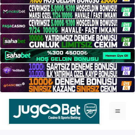
İçeriğe
atla
Menü