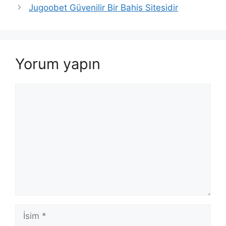
Jugoobet Güvenilir Bir Bahis Sitesidir
Yorum yapın
Yorum
İsim