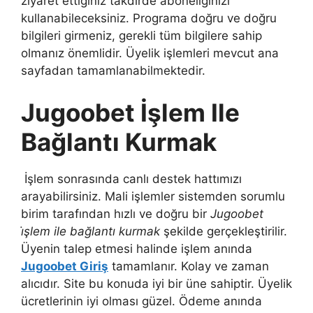
ziyaret ettiğiniz takdirde aboneliğinizi
kullanabileceksiniz. Programa doğru ve doğru
bilgileri girmeniz, gerekli tüm bilgilere sahip
olmanız önemlidir. Üyelik işlemleri mevcut ana
sayfadan tamamlanabilmektedir.
Jugoobet İşlem Ile
Bağlantı Kurmak
İşlem sonrasında canlı destek hattımızı
arayabilirsiniz. Mali işlemler sistemden sorumlu
birim tarafından hızlı ve doğru bir
Jugoobet
i̇şlem ile bağlantı kurmak
şekilde gerçekleştirilir.
Üyenin talep etmesi halinde işlem anında
Jugoobet Giriş
tamamlanır. Kolay ve zaman
alıcıdır. Site bu konuda iyi bir üne sahiptir. Üyelik
ücretlerinin iyi olması güzel. Ödeme anında