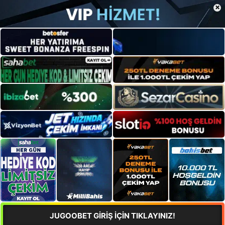
×
JUGOOBET GİRİŞ İÇİN TIKLAYINIZ!