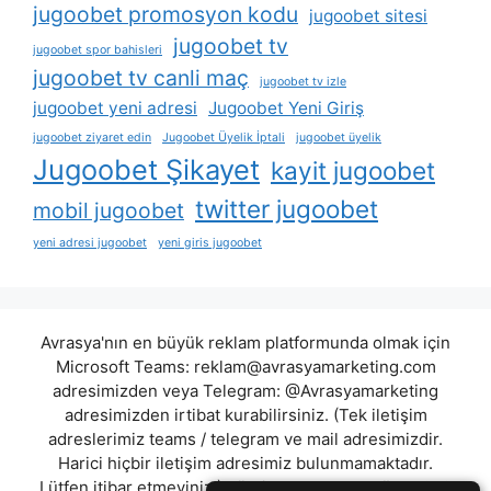
jugoobet promosyon kodu
jugoobet sitesi
jugoobet tv
jugoobet spor bahisleri
jugoobet tv canli maç
jugoobet tv izle
jugoobet yeni adresi
Jugoobet Yeni Giriş
jugoobet ziyaret edin
Jugoobet Üyelik İptali
jugoobet üyelik
Jugoobet Şikayet
kayit jugoobet
twitter jugoobet
mobil jugoobet
yeni adresi jugoobet
yeni giris jugoobet
Avrasya'nın en büyük reklam platformunda olmak için
Microsoft Teams:
reklam@avrasyamarketing.com
adresimizden veya Telegram: @Avrasyamarketing
adresimizden irtibat kurabilirsiniz. (Tek iletişim
adreslerimiz teams / telegram ve mail adresimizdir.
Harici hiçbir iletişim adresimiz bulunmamaktadır.
Lütfen itibar etmeyiniz.) Türkiye yasalarına göre 7258