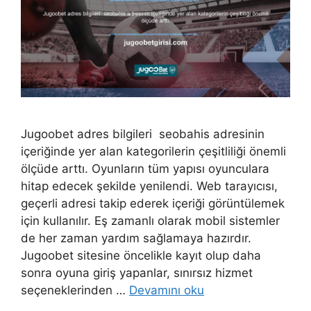
Jugoobet adres bilgileri seobahis adresinin
içeriğinde yer alan kategorilerin çeşitliliği önemli
ölçüde arttı. Oyunların tüm yapısı oyunculara
hitap edecek şekilde yenilendi. Web tarayıcısı,
geçerli adresi takip ederek içeriği görüntülemek
için kullanılır. Eş zamanlı olarak mobil sistemler
de her zaman yardım sağlamaya hazırdır.
Jugoobet sitesine öncelikle kayıt olup daha
sonra oyuna giriş yapanlar, sınırsız hizmet
seçeneklerinden …
Devamını oku