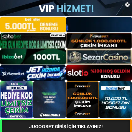
×
JUGOOBET GİRİŞ İÇİN TIKLAYINIZ!