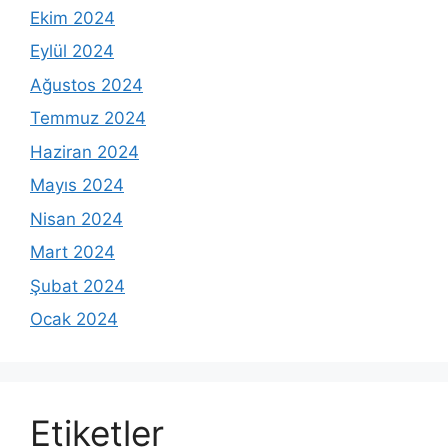
Ekim 2024
Eylül 2024
Ağustos 2024
Temmuz 2024
Haziran 2024
Mayıs 2024
Nisan 2024
Mart 2024
Şubat 2024
Ocak 2024
Etiketler