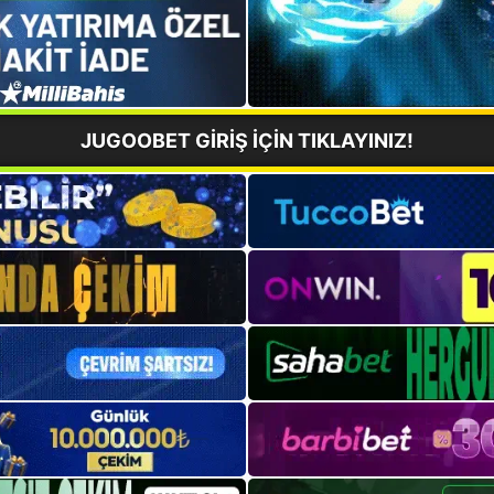
JUGOOBET GİRİŞ İÇİN TIKLAYINIZ!