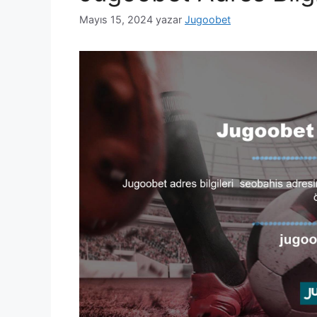
Mayıs 15, 2024
yazar
Jugoobet