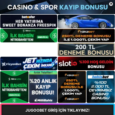
×
JUGOOBET GİRİŞ İÇİN TIKLAYINIZ!