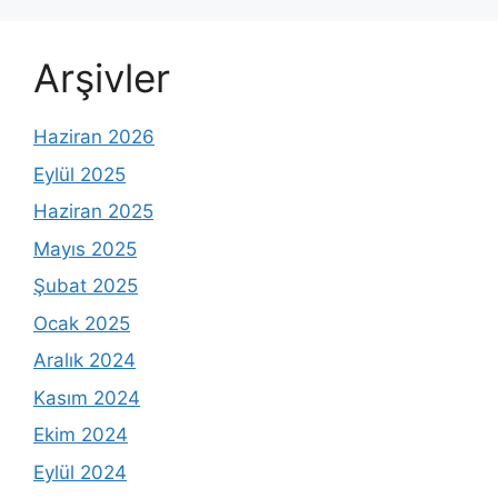
Arşivler
Haziran 2026
Eylül 2025
Haziran 2025
Mayıs 2025
Şubat 2025
Ocak 2025
Aralık 2024
Kasım 2024
Ekim 2024
Eylül 2024