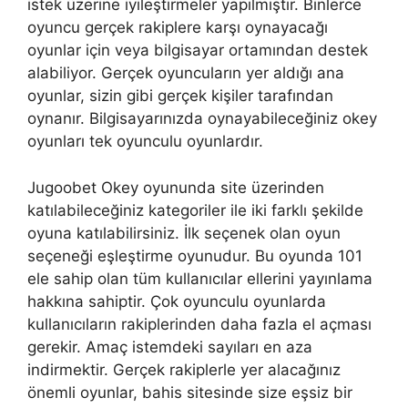
istek üzerine iyileştirmeler yapılmıştır. Binlerce
oyuncu gerçek rakiplere karşı oynayacağı
oyunlar için veya bilgisayar ortamından destek
alabiliyor. Gerçek oyuncuların yer aldığı ana
oyunlar, sizin gibi gerçek kişiler tarafından
oynanır. Bilgisayarınızda oynayabileceğiniz okey
oyunları tek oyunculu oyunlardır.
Jugoobet Okey oyununda site üzerinden
katılabileceğiniz kategoriler ile iki farklı şekilde
oyuna katılabilirsiniz. İlk seçenek olan oyun
seçeneği eşleştirme oyunudur. Bu oyunda 101
ele sahip olan tüm kullanıcılar ellerini yayınlama
hakkına sahiptir. Çok oyunculu oyunlarda
kullanıcıların rakiplerinden daha fazla el açması
gerekir. Amaç istemdeki sayıları en aza
indirmektir. Gerçek rakiplerle yer alacağınız
önemli oyunlar, bahis sitesinde size eşsiz bir