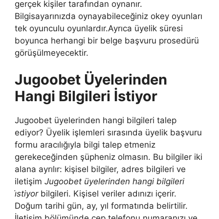
gerçek kişiler tarafından oynanır.
Bilgisayarınızda oynayabileceğiniz okey oyunları
tek oyunculu oyunlardır.Ayrıca üyelik süresi
boyunca herhangi bir belge başvuru prosedürü
görüşülmeyecektir.
Jugoobet Üyelerinden
Hangi Bilgileri İstiyor
Jugoobet üyelerinden hangi bilgileri talep
ediyor? Üyelik işlemleri sırasında üyelik başvuru
formu aracılığıyla bilgi talep etmeniz
gerekeceğinden şüpheniz olmasın. Bu bilgiler iki
alana ayrılır: kişisel bilgiler, adres bilgileri ve
iletişim
Jugoobet üyelerinden hangi bilgileri
i̇stiyor
bilgileri. Kişisel veriler adınızı içerir.
Doğum tarihi gün, ay, yıl formatında belirtilir.
İletişim bölümünde cep telefonu numaranızı ve