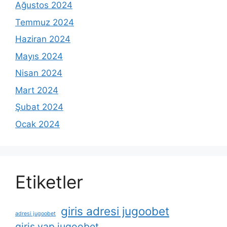
Ağustos 2024
Temmuz 2024
Haziran 2024
Mayıs 2024
Nisan 2024
Mart 2024
Şubat 2024
Ocak 2024
Etiketler
giris adresi jugoobet
adresi jugoobet
giris yap jugoobet