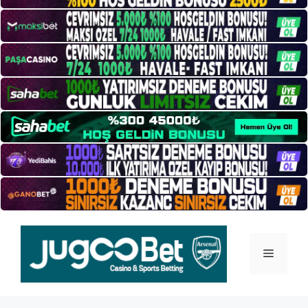
İçeriğe
atla
Menü