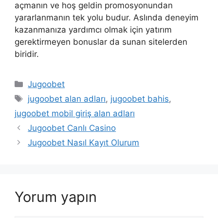
açmanın ve hoş geldin promosyonundan
yararlanmanın tek yolu budur. Aslında deneyim
kazanmanıza yardımcı olmak için yatırım
gerektirmeyen bonuslar da sunan sitelerden
biridir.
Kategoriler
Jugoobet
Etiketler
jugoobet alan adları
,
jugoobet bahis
,
jugoobet mobil giriş alan adları
Jugoobet Canlı Casino
Jugoobet Nasıl Kayıt Olurum
Yorum yapın