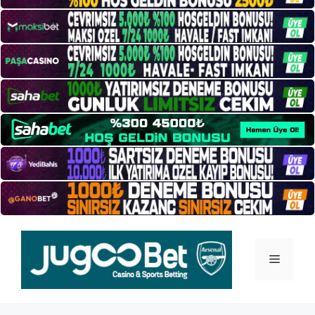
İçeriğe
atla
Menü