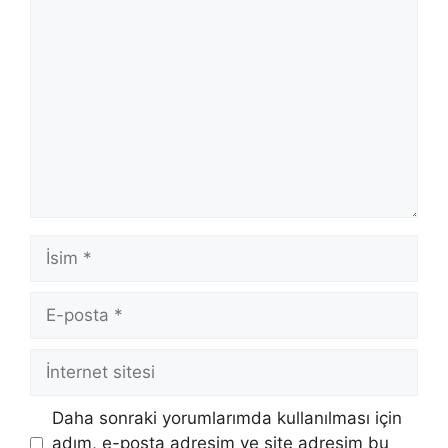
Yorum
İsim
E-
posta
İnternet
sitesi
Daha sonraki yorumlarımda kullanılması için
adım, e-posta adresim ve site adresim bu