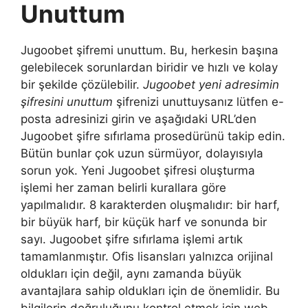
Unuttum
Jugoobet şifremi unuttum. Bu, herkesin başına
gelebilecek sorunlardan biridir ve hızlı ve kolay
bir şekilde çözülebilir.
Jugoobet yeni adresimin
şifresini unuttum
şifrenizi unuttuysanız lütfen e-
posta adresinizi girin ve aşağıdaki URL’den
Jugoobet şifre sıfırlama prosedürünü takip edin.
Bütün bunlar çok uzun sürmüyor, dolayısıyla
sorun yok. Yeni Jugoobet şifresi oluşturma
işlemi her zaman belirli kurallara göre
yapılmalıdır. 8 karakterden oluşmalıdır: bir harf,
bir büyük harf, bir küçük harf ve sonunda bir
sayı. Jugoobet şifre sıfırlama işlemi artık
tamamlanmıştır. Ofis lisansları yalnızca orijinal
oldukları için değil, aynı zamanda büyük
avantajlara sahip oldukları için de önemlidir. Bu