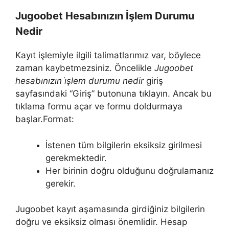
Jugoobet Hesabınızın İşlem Durumu
Nedir
Kayıt işlemiyle ilgili talimatlarımız var, böylece
zaman kaybetmezsiniz. Öncelikle
Jugoobet
hesabınızın i̇şlem durumu nedir
giriş
sayfasındaki “Giriş” butonuna tıklayın. Ancak bu
tıklama formu açar ve formu doldurmaya
başlar.Format:
İstenen tüm bilgilerin eksiksiz girilmesi
gerekmektedir.
Her birinin doğru olduğunu doğrulamanız
gerekir.
Jugoobet kayıt aşamasında girdiğiniz bilgilerin
doğru ve eksiksiz olması önemlidir. Hesap