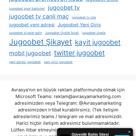
jugoobet tv
jugoobet spor bahisleri
jugoobet tv canli maç
jugoobet tv izle
jugoobet yeni adresi
Jugoobet Yeni Giriş
jugoobet ziyaret edin
Jugoobet Üyelik İptali
jugoobet üyelik
Jugoobet Şikayet
kayit jugoobet
twitter jugoobet
mobil jugoobet
yeni adresi jugoobet
yeni giris jugoobet
Avrasya'nın en büyük reklam platformunda olmak için
Microsoft Teams:
reklam@avrasyamarketing.com
adresimizden veya Telegram: @Avrasyamarketing
adresimizden irtibat kurabilirsiniz. (Tek iletişim
adreslerimiz teams / telegram ve mail adresimizdir.
Harici hiçbir iletişim adresimiz bulunmamaktadır.
Lütfen itibar etmeyiniz.) Türkiye yasalarına göre 7258