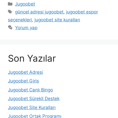
Kategoriler
Jugoobet
Etiketler
güncel adresi jugoobet
,
jugoobet espor
seçenekleri
,
jugoobet site kuralları
Yorum yap
Son Yazılar
Jugoobet Adresi
Jugoobet Giriş
Jugoobet Canlı Bingo
Jugoobet Sürekli Destek
Jugoobet Site Kuralları
Jugoobet Ortak Programı