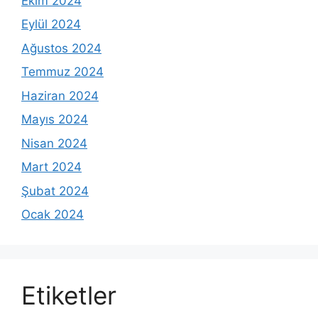
Ekim 2024
Eylül 2024
Ağustos 2024
Temmuz 2024
Haziran 2024
Mayıs 2024
Nisan 2024
Mart 2024
Şubat 2024
Ocak 2024
Etiketler