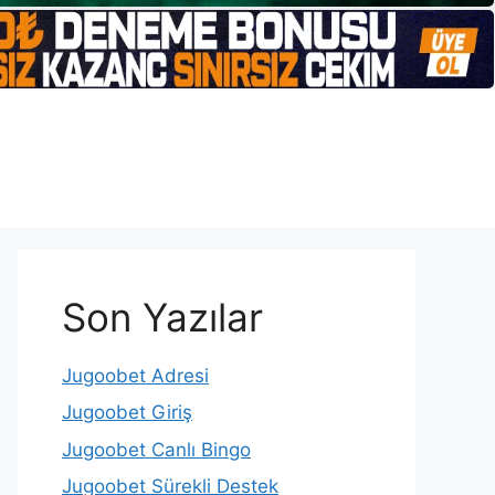
Son Yazılar
Jugoobet Adresi
Jugoobet Giriş
Jugoobet Canlı Bingo
Jugoobet Sürekli Destek