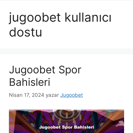
jugoobet kullanıcı
dostu
Jugoobet Spor
Bahisleri
Nisan 17, 2024
yazar
Jugoobet