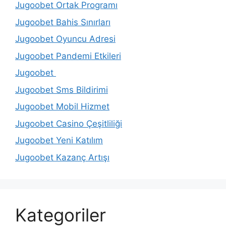
Jugoobet Ortak Programı
Jugoobet Bahis Sınırları
Jugoobet Oyuncu Adresi
Jugoobet Pandemi Etkileri
Jugoobet
Jugoobet Sms Bildirimi
Jugoobet Mobil Hizmet
Jugoobet Casino Çeşitliliği
Jugoobet Yeni Katılım
Jugoobet Kazanç Artışı
Kategoriler