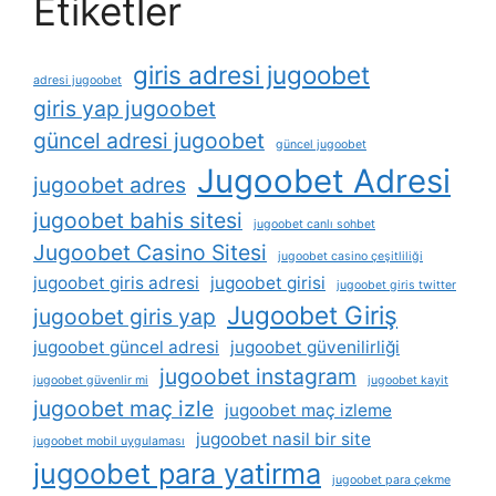
Etiketler
giris adresi jugoobet
adresi jugoobet
giris yap jugoobet
güncel adresi jugoobet
güncel jugoobet
Jugoobet Adresi
jugoobet adres
jugoobet bahis sitesi
jugoobet canlı sohbet
Jugoobet Casino Sitesi
jugoobet casino çeşitliliği
jugoobet giris adresi
jugoobet girisi
jugoobet giris twitter
Jugoobet Giriş
jugoobet giris yap
jugoobet güncel adresi
jugoobet güvenilirliği
jugoobet instagram
jugoobet güvenlir mi
jugoobet kayit
jugoobet maç izle
jugoobet maç izleme
jugoobet nasil bir site
jugoobet mobil uygulaması
jugoobet para yatirma
jugoobet para çekme