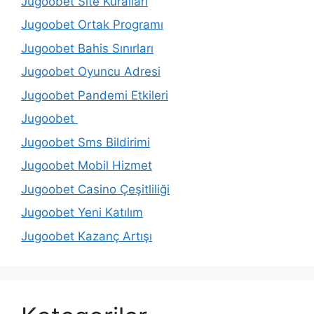
Jugoobet Site Kuralları
Jugoobet Ortak Programı
Jugoobet Bahis Sınırları
Jugoobet Oyuncu Adresi
Jugoobet Pandemi Etkileri
Jugoobet
Jugoobet Sms Bildirimi
Jugoobet Mobil Hizmet
Jugoobet Casino Çeşitliliği
Jugoobet Yeni Katılım
Jugoobet Kazanç Artışı