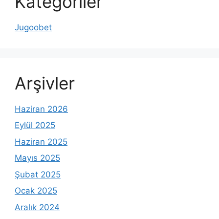
Kategoriler
Jugoobet
Arşivler
Haziran 2026
Eylül 2025
Haziran 2025
Mayıs 2025
Şubat 2025
Ocak 2025
Aralık 2024