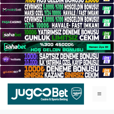
İçeriğe
atla
Menü