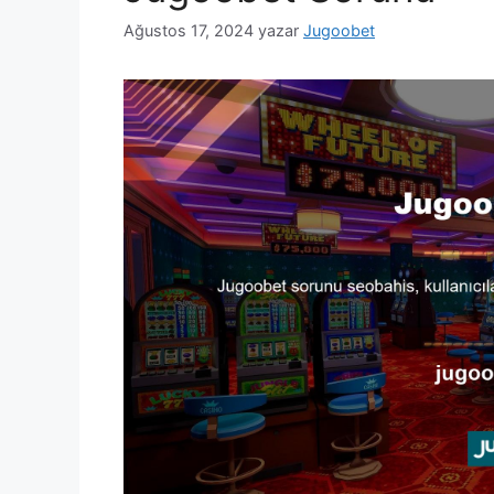
Ağustos 17, 2024
yazar
Jugoobet