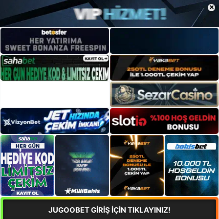
×
JUGOOBET GİRİŞ İÇİN TIKLAYINIZ!