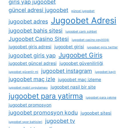
giris yap jugoobet
güncel adresi jugoobet
güncel jugoobet
Jugoobet Adresi
jugoobet adres
jugoobet bahis sitesi
jugoobet canlı sohbet
Jugoobet Casino Sitesi
jugoobet casino çeşitliliği
jugoobet giris adresi
jugoobet girisi
jugoobet giris twitter
Jugoobet Giriş
jugoobet giris yap
jugoobet güncel adresi
jugoobet güvenilirliği
jugoobet instagram
jugoobet güvenlir mi
jugoobet kayit
jugoobet maç izle
jugoobet maç izleme
jugoobet nasil bir site
jugoobet mobil uygulaması
jugoobet para yatirma
jugoobet para çekme
jugoobet promosyon
jugoobet promosyon kodu
jugoobet sitesi
jugoobet tv
jugoobet spor bahisleri