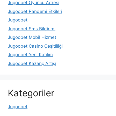
Jugoobet Oyuncu Adresi
Jugoobet Pandemi Etkileri
Jugoobet
Jugoobet Sms Bildirimi
Jugoobet Mobil Hizmet
Jugoobet Casino Çeşitliliği
Jugoobet Yeni Katılım
Jugoobet Kazanç Artışı
Kategoriler
Jugoobet