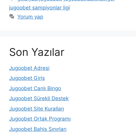
jugoobet şampiyonlar ligi
Yorum yap
Son Yazılar
Jugoobet Adresi
Jugoobet Giriş
Jugoobet Canlı Bingo
Jugoobet Sürekli Destek
Jugoobet Site Kuralları
Jugoobet Ortak Programı
Jugoobet Bahis Sınırları