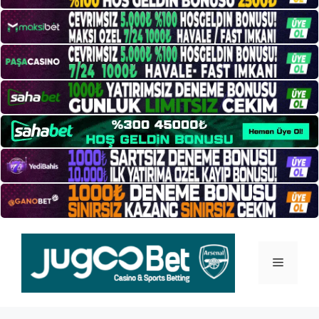
İçeriğe
atla
Menü