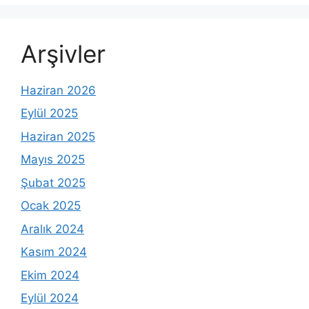
Arşivler
Haziran 2026
Eylül 2025
Haziran 2025
Mayıs 2025
Şubat 2025
Ocak 2025
Aralık 2024
Kasım 2024
Ekim 2024
Eylül 2024