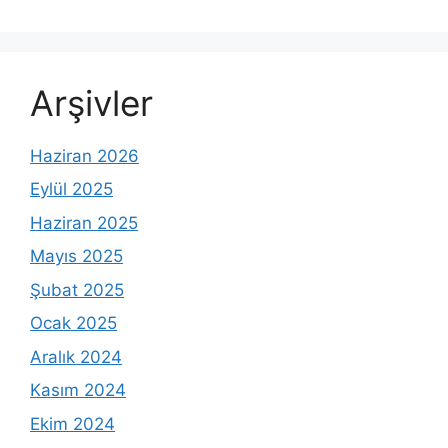
Arşivler
Haziran 2026
Eylül 2025
Haziran 2025
Mayıs 2025
Şubat 2025
Ocak 2025
Aralık 2024
Kasım 2024
Ekim 2024