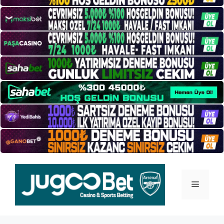
İçeriğe
atla
Menü