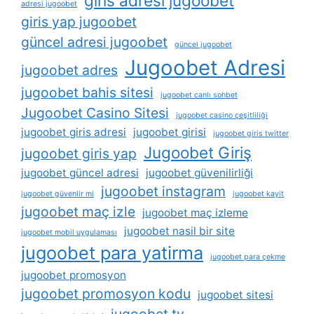
giris adresi jugoobet
adresi jugoobet
giris yap jugoobet
güncel adresi jugoobet
güncel jugoobet
Jugoobet Adresi
jugoobet adres
jugoobet bahis sitesi
jugoobet canlı sohbet
Jugoobet Casino Sitesi
jugoobet casino çeşitliliği
jugoobet giris adresi
jugoobet girisi
jugoobet giris twitter
Jugoobet Giriş
jugoobet giris yap
jugoobet güncel adresi
jugoobet güvenilirliği
jugoobet instagram
jugoobet güvenlir mi
jugoobet kayit
jugoobet maç izle
jugoobet maç izleme
jugoobet nasil bir site
jugoobet mobil uygulaması
jugoobet para yatirma
jugoobet para çekme
jugoobet promosyon
jugoobet promosyon kodu
jugoobet sitesi