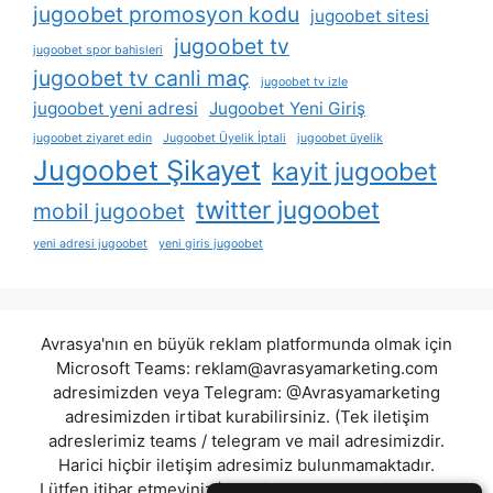
jugoobet promosyon kodu
jugoobet sitesi
jugoobet tv
jugoobet spor bahisleri
jugoobet tv canli maç
jugoobet tv izle
jugoobet yeni adresi
Jugoobet Yeni Giriş
jugoobet ziyaret edin
Jugoobet Üyelik İptali
jugoobet üyelik
Jugoobet Şikayet
kayit jugoobet
twitter jugoobet
mobil jugoobet
yeni adresi jugoobet
yeni giris jugoobet
Avrasya'nın en büyük reklam platformunda olmak için
Microsoft Teams:
reklam@avrasyamarketing.com
adresimizden veya Telegram: @Avrasyamarketing
adresimizden irtibat kurabilirsiniz. (Tek iletişim
adreslerimiz teams / telegram ve mail adresimizdir.
Harici hiçbir iletişim adresimiz bulunmamaktadır.
Lütfen itibar etmeyiniz.) Türkiye yasalarına göre 7258