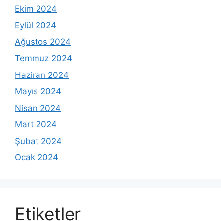
Ekim 2024
Eylül 2024
Ağustos 2024
Temmuz 2024
Haziran 2024
Mayıs 2024
Nisan 2024
Mart 2024
Şubat 2024
Ocak 2024
Etiketler