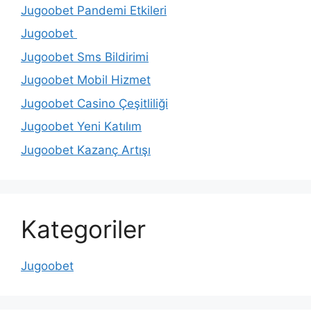
Jugoobet Pandemi Etkileri
Jugoobet
Jugoobet Sms Bildirimi
Jugoobet Mobil Hizmet
Jugoobet Casino Çeşitliliği
Jugoobet Yeni Katılım
Jugoobet Kazanç Artışı
Kategoriler
Jugoobet