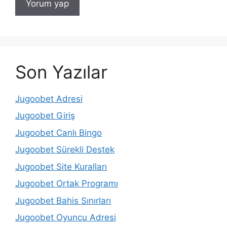
Son Yazılar
Jugoobet Adresi
Jugoobet Giriş
Jugoobet Canlı Bingo
Jugoobet Sürekli Destek
Jugoobet Site Kuralları
Jugoobet Ortak Programı
Jugoobet Bahis Sınırları
Jugoobet Oyuncu Adresi