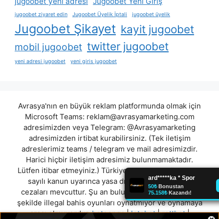
jugoobet yeni adresi
Jugoobet Yeni Giriş
jugoobet ziyaret edin
Jugoobet Üyelik İptali
jugoobet üyelik
Jugoobet Şikayet
kayit jugoobet
twitter jugoobet
mobil jugoobet
yeni adresi jugoobet
yeni giris jugoobet
Avrasya'nın en büyük reklam platformunda olmak için
Microsoft Teams:
reklam@avrasyamarketing.com
adresimizden veya Telegram: @Avrasyamarketing
adresimizden irtibat kurabilirsiniz. (Tek iletişim
adreslerimiz teams / telegram ve mail adresimizdir.
Harici hiçbir iletişim adresimiz bulunmamaktadır.
Lütfen itibar etmeyiniz.) Türkiye yasalarına göre 7258
sayılı kanun uyarınca yasa dışı bahis oynamanın
cezaları mevcuttur. Şu an bulunduğunuz site hiç bir
şekilde illegal bahis oyunları oynatmıyor ve oynamaya
aracı olmuyordur.
betoonga
|
lotobet
|
rottbet
|
×