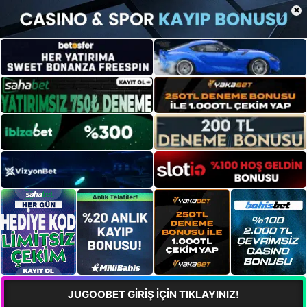
×
JUGOOBET GİRİŞ İÇİN TIKLAYINIZ!