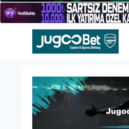
İçeriğe
atla