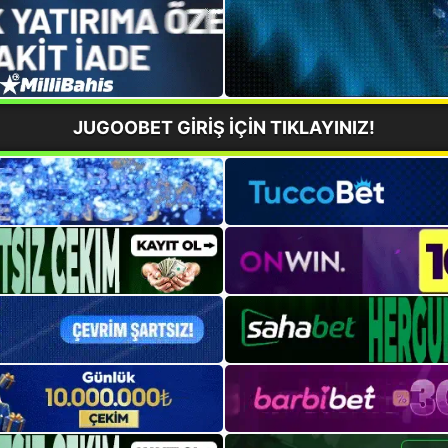
JUGOOBET GİRİŞ İÇİN TIKLAYINIZ!