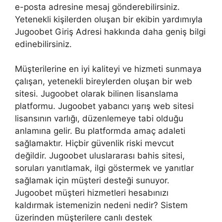
e-posta adresine mesaj gönderebilirsiniz.
Yetenekli kişilerden oluşan bir ekibin yardımıyla
Jugoobet Giriş Adresi hakkında daha geniş bilgi
edinebilirsiniz.
Müşterilerine en iyi kaliteyi ve hizmeti sunmaya
çalışan, yetenekli bireylerden oluşan bir web
sitesi. Jugoobet olarak bilinen lisanslama
platformu. Jugoobet yabancı yarış web sitesi
lisansının varlığı, düzenlemeye tabi olduğu
anlamına gelir. Bu platformda amaç adaleti
sağlamaktır. Hiçbir güvenlik riski mevcut
değildir. Jugoobet uluslararası bahis sitesi,
soruları yanıtlamak, ilgi göstermek ve yanıtlar
sağlamak için müşteri desteği sunuyor.
Jugoobet müşteri hizmetleri hesabınızı
kaldırmak istemenizin nedeni nedir? Sistem
üzerinden müşterilere canlı destek