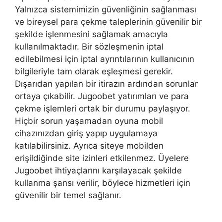
Yalnızca sistemimizin güvenliğinin sağlanması
ve bireysel para çekme taleplerinin güvenilir bir
şekilde işlenmesini sağlamak amacıyla
kullanılmaktadır. Bir sözleşmenin iptal
edilebilmesi için iptal ayrıntılarının kullanıcının
bilgileriyle tam olarak eşleşmesi gerekir.
Dışarıdan yapılan bir itirazın ardından sorunlar
ortaya çıkabilir. Jugoobet yatırımları ve para
çekme işlemleri ortak bir durumu paylaşıyor.
Hiçbir sorun yaşamadan oyuna mobil
cihazınızdan giriş yapıp uygulamaya
katılabilirsiniz. Ayrıca siteye mobilden
erişildiğinde site izinleri etkilenmez. Üyelere
Jugoobet ihtiyaçlarını karşılayacak şekilde
kullanma şansı verilir, böylece hizmetleri için
güvenilir bir temel sağlanır.