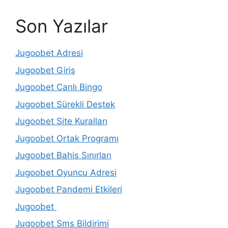
Son Yazılar
Jugoobet Adresi
Jugoobet Giriş
Jugoobet Canlı Bingo
Jugoobet Sürekli Destek
Jugoobet Site Kuralları
Jugoobet Ortak Programı
Jugoobet Bahis Sınırları
Jugoobet Oyuncu Adresi
Jugoobet Pandemi Etkileri
Jugoobet
Jugoobet Sms Bildirimi