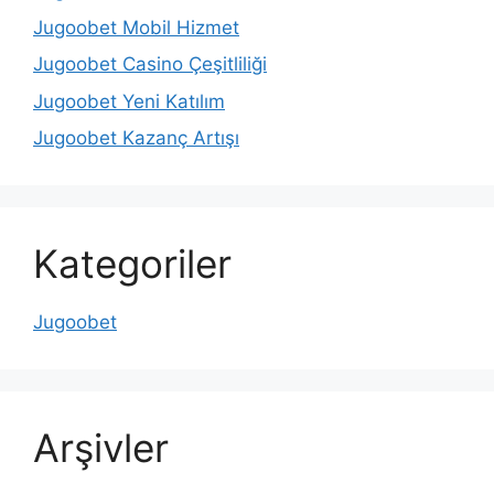
Jugoobet Mobil Hizmet
Jugoobet Casino Çeşitliliği
Jugoobet Yeni Katılım
Jugoobet Kazanç Artışı
Kategoriler
Jugoobet
Arşivler