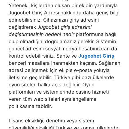
Yetenekli kişilerden oluşan bir ekibin yardımıyla
Jugoobet Giriş Adresi hakkında daha geniş bilgi
edinebilirsiniz. Cihazınızın giriş adresini
değiştirerek
Jugoobet giriş adresimi
değiştirmesinin nedeni nedir
platformuna bağlı
olup olmadığını doğrulamanız gerekir. Sistemin
güncel adresini sosyal medya hesabınızdan da
kontrol edebilirsiniz. Sahte ve
Jugoobet Giriş
benzeri masallara inanmaktan kaçının. Sağlanan
adresi belirlemek için ekiple e-posta yoluyla
iletişime geçilebilir. Türkiye gibi bazı ülkelerde
oyun siteleri halka açık değildir. Oyun
platformları ve sistemlerinde casino hizmeti
veren tüm web siteleri aynı engelleme
politikasına tabidir.
Lisans eksikliği, denetim veya sistem
güvenilirliği eksikliği Türkiye ve komşu ülkelerde