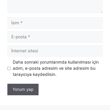
İsim
E-
posta
İnternet
sitesi
Daha sonraki yorumlarımda kullanılması için
adım, e-posta adresim ve site adresim bu
tarayıcıya kaydedilsin.