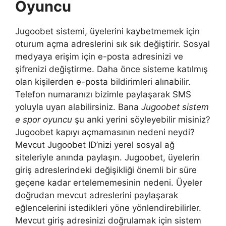
Oyuncu
Jugoobet sistemi, üyelerini kaybetmemek için
oturum açma adreslerini sık sık değiştirir. Sosyal
medyaya erişim için e-posta adresinizi ve
şifrenizi değiştirme. Daha önce sisteme katılmış
olan kişilerden e-posta bildirimleri alınabilir.
Telefon numaranızı bizimle paylaşarak SMS
yoluyla uyarı alabilirsiniz. Bana
Jugoobet sistem
e spor oyuncu
şu anki yerini söyleyebilir misiniz?
Jugoobet kapıyı açmamasının nedeni neydi?
Mevcut Jugoobet ID’nizi yerel sosyal ağ
siteleriyle anında paylaşın. Jugoobet, üyelerin
giriş adreslerindeki değişikliği önemli bir süre
geçene kadar ertelememesinin nedeni. Üyeler
doğrudan mevcut adreslerini paylaşarak
eğlencelerini istedikleri yöne yönlendirebilirler.
Mevcut giriş adresinizi doğrulamak için sistem