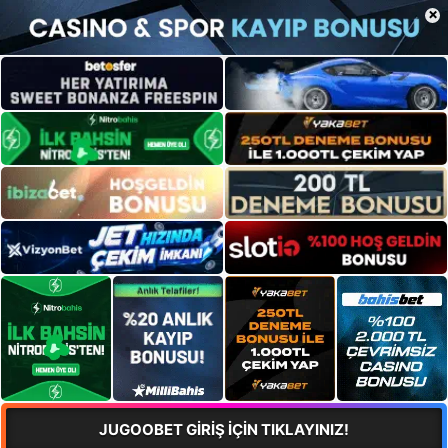
×
JUGOOBET GİRİŞ İÇİN TIKLAYINIZ!