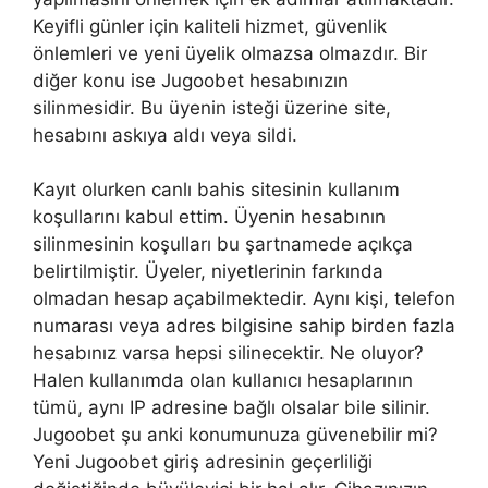
Keyifli günler için kaliteli hizmet, güvenlik
önlemleri ve yeni üyelik olmazsa olmazdır. Bir
diğer konu ise Jugoobet hesabınızın
silinmesidir. Bu üyenin isteği üzerine site,
hesabını askıya aldı veya sildi.
Kayıt olurken canlı bahis sitesinin kullanım
koşullarını kabul ettim. Üyenin hesabının
silinmesinin koşulları bu şartnamede açıkça
belirtilmiştir. Üyeler, niyetlerinin farkında
olmadan hesap açabilmektedir. Aynı kişi, telefon
numarası veya adres bilgisine sahip birden fazla
hesabınız varsa hepsi silinecektir. Ne oluyor?
Halen kullanımda olan kullanıcı hesaplarının
tümü, aynı IP adresine bağlı olsalar bile silinir.
Jugoobet şu anki konumunuza güvenebilir mi?
Yeni Jugoobet giriş adresinin geçerliliği