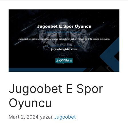
Jugoobet E Spor
Oyuncu
Mart 2, 2024
yazar
Jugoobet