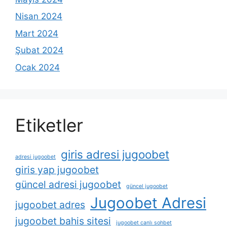
Nisan 2024
Mart 2024
Şubat 2024
Ocak 2024
Etiketler
giris adresi jugoobet
adresi jugoobet
giris yap jugoobet
güncel adresi jugoobet
güncel jugoobet
Jugoobet Adresi
jugoobet adres
jugoobet bahis sitesi
jugoobet canlı sohbet